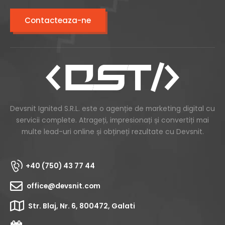
Contacteaza-ne
Devsnit Ignited S.R.L. este o agenție de marketing digital cu
servicii complete. Atrageți, impresionați și convertiți mai
multe lead-uri online și obțineți rezultate cu Devsnit.
+40 (750) 43 77 44
office@devsnit.com
Str. Blaj, Nr. 6, 800472, Galati