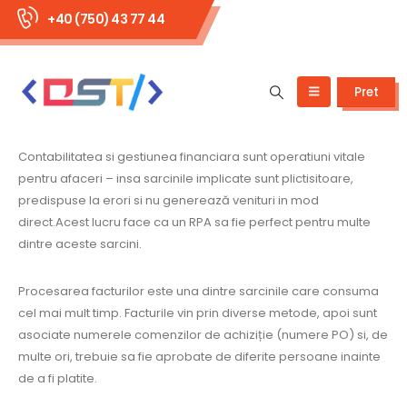
+40 (750) 43 77 44
Pret
Contabilitatea si gestiunea financiara sunt operatiuni vitale
pentru afaceri – insa sarcinile implicate sunt plictisitoare,
predispuse la erori si nu generează venituri in mod
direct.Acest lucru face ca un RPA sa fie perfect pentru multe
dintre aceste sarcini.
Procesarea facturilor este una dintre sarcinile care consuma
cel mai mult timp. Facturile vin prin diverse metode, apoi sunt
asociate numerele comenzilor de achiziție (numere PO) si, de
multe ori, trebuie sa fie aprobate de diferite persoane inainte
de a fi platite.