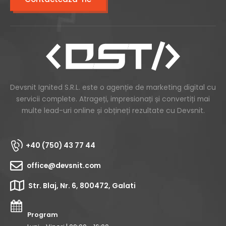
Devsnit Ignited S.R.L. este o agenție de marketing digital cu
servicii complete. Atrageți, impresionați și convertiți mai
multe lead-uri online și obțineți rezultate cu Devsnit.
+40 (750) 43 77 44
office@devsnit.com
Str. Blaj, Nr. 6, 800472, Galati
Program