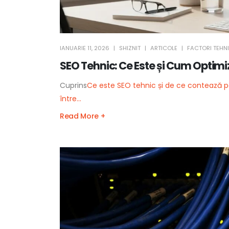
IANUARIE 11, 2026
SHIZNIT
ARTICOLE
FACTORI TEHNI
SEO Tehnic: Ce Este și Cum Optimiz
Cuprins
Ce este SEO tehnic și de ce contează p
între...
Read More +