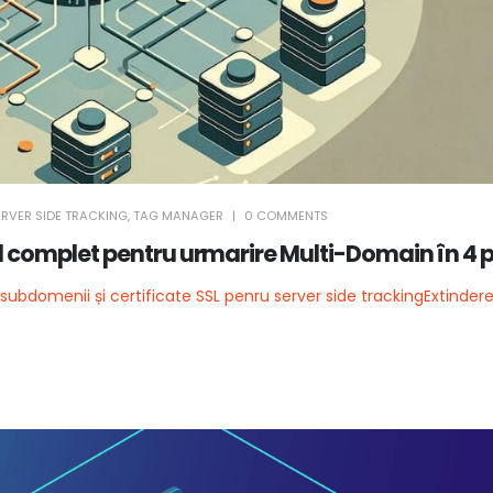
ERVER SIDE TRACKING
,
TAG MANAGER
0 COMMENTS
d complet pentru urmarire Multi-Domain în 4 
ubdomenii și certificate SSL penru server side tracking
Extinder