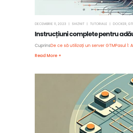
DECEMBRIE 11, 2023
SHIZNIT
TUTORIALE
DOCKER
,
GT
Instrucțiuni complete pentru adă
Cuprins
De ce să utilizați un server GTM
Pasul 1: 
Read More +