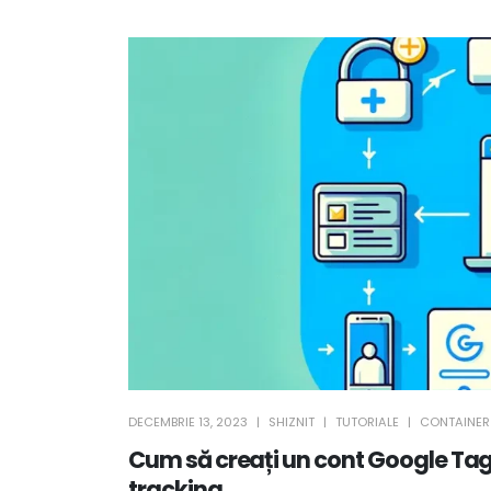
DECEMBRIE 13, 2023
SHIZNIT
TUTORIALE
CONTAINE
Cum să creați un cont Google Tag
tracking