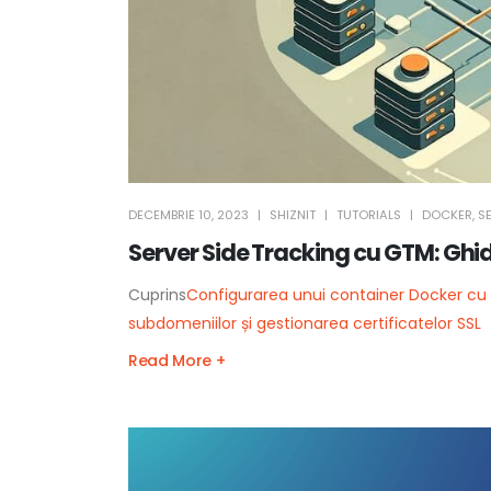
DECEMBRIE 10, 2023
SHIZNIT
TUTORIALS
DOCKER
,
S
Server Side Tracking cu GTM: Ghi
Cuprins
Configurarea unui container Docker cu s
subdomeniilor și gestionarea certificatelor SSL
Read More +