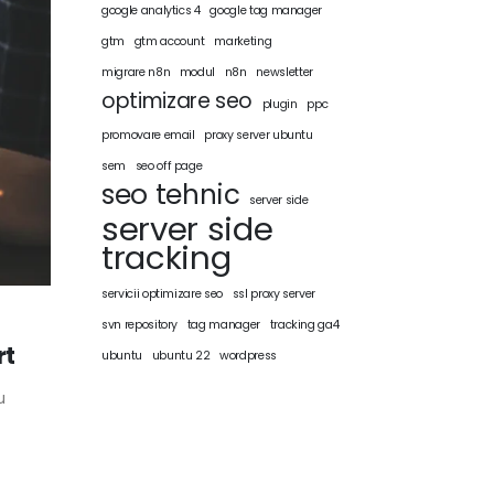
google analytics 4
google tag manager
gtm
gtm account
marketing
migrare n8n
modul
n8n
newsletter
optimizare seo
plugin
ppc
promovare email
proxy server ubuntu
sem
seo off page
seo tehnic
server side
server side
tracking
servicii optimizare seo
ssl proxy server
svn repository
tag manager
tracking ga4
rt
ubuntu
ubuntu 22
wordpress
u