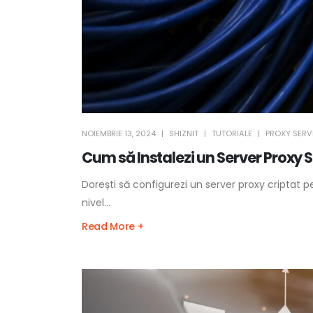
NOIEMBRIE 13, 2024
SHIZNIT
TUTORIALE
PROXY SERV
Cum să Instalezi un Server Proxy S
Dorești să configurezi un server proxy criptat p
nivel...
Read More +