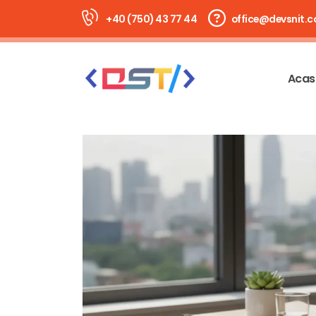
+40 (750) 43 77 44
office@devsnit.
Acas