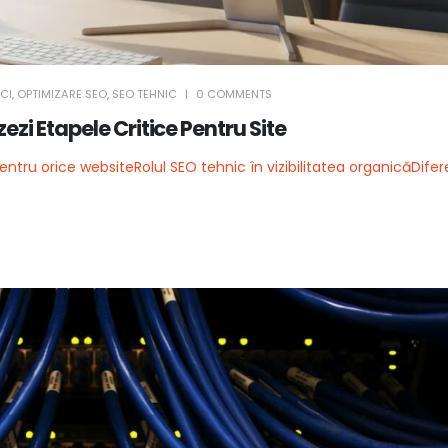
CI
,
OPTIMIZARE SEO
,
SEO TEHNIC
0 COMMENTS
ezi Etapele Critice Pentru Site
entru orice website
Rolul SEO tehnic în vizibilitatea organică
Difer