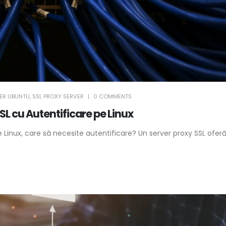
ER UBUNTU
,
SSL PROXY SERVER
0 COMMENTS
SL cu Autentificare pe Linux
e Linux, care să necesite autentificare? Un server proxy SSL ofer