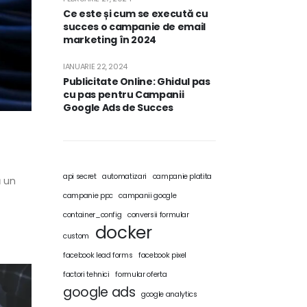
Ce este și cum se execută cu
succes o campanie de email
marketing în 2024
IANUARIE 22, 2024
Publicitate Online: Ghidul pas
cu pas pentru Campanii
Google Ads de Succes
api secret
automatizari
campanie platita
ă un
campanie ppc
campanii google
container_config
conversii formular
docker
custom
facebook lead forms
facebook pixel
factori tehnici
formular oferta
google ads
google analytics