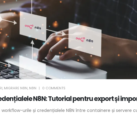
RI
,
MIGRARE N8N
,
N8N
0 COMMENTS
ențialele N8N: Tutorial pentru export și impo
workflow-urile și credențialele N8N între containere și servere c