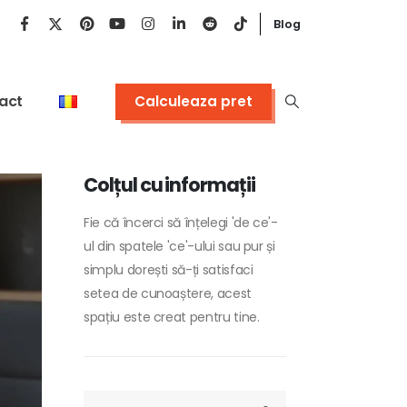
Blog
act
Calculeaza pret
Colțul cu informații
Fie că încerci să înțelegi 'de ce'-
ul din spatele 'ce'-ului sau pur și
simplu dorești să-ți satisfaci
setea de cunoaștere, acest
spațiu este creat pentru tine.