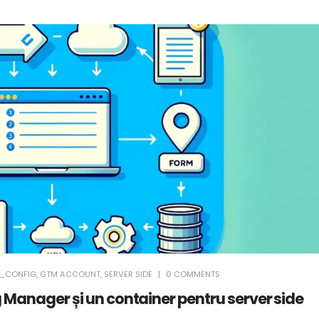
R_CONFIG
,
GTM ACCOUNT
,
SERVER SIDE
0 COMMENTS
 Manager și un container pentru server side