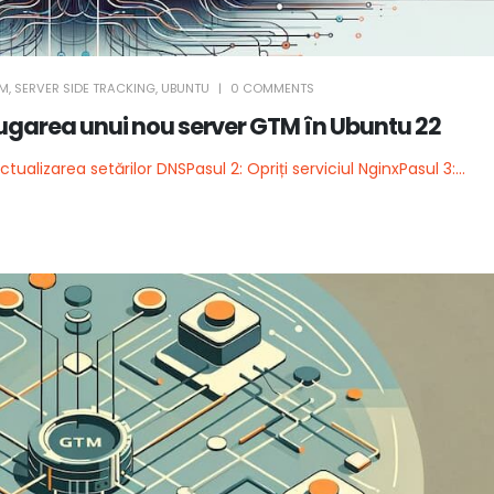
M
,
SERVER SIDE TRACKING
,
UBUNTU
0 COMMENTS
ugarea unui nou server GTM în Ubuntu 22
Actualizarea setărilor DNS
Pasul 2: Opriți serviciul Nginx
Pasul 3:...