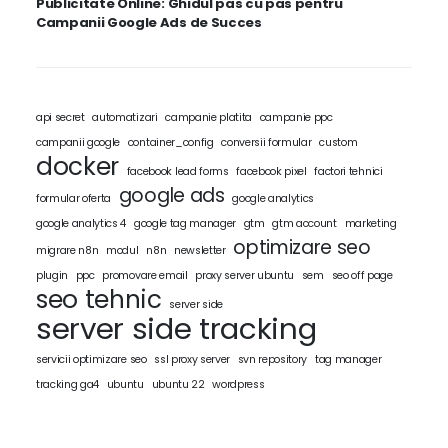
Publicitate Online: Ghidul pas cu pas pentru
Campanii Google Ads de Succes
api secret
automatizari
campanie platita
campanie ppc
campanii google
container_config
conversii formular
custom
docker
facebook lead forms
facebook pixel
factori tehnici
google ads
formular oferta
google analytics
google analytics 4
google tag manager
gtm
gtm account
marketing
optimizare seo
migrare n8n
modul
n8n
newsletter
plugin
ppc
promovare email
proxy server ubuntu
sem
seo off page
seo tehnic
server side
server side tracking
servicii optimizare seo
ssl proxy server
svn repository
tag manager
tracking ga4
ubuntu
ubuntu 22
wordpress