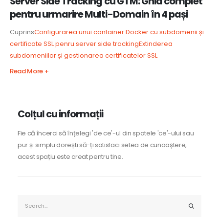
Server Side Tracking cu GTM: Ghid complet
pentru urmarire Multi-Domain în 4 pași
Cuprins
Configurarea unui container Docker cu subdomenii și
certificate SSL penru server side tracking
Extinderea
subdomeniilor și gestionarea certificatelor SSL
Read More +
Colțul cu informații
Fie că încerci să înțelegi 'de ce'-ul din spatele 'ce'-ului sau
pur și simplu dorești să-ți satisfaci setea de cunoaștere,
acest spațiu este creat pentru tine.