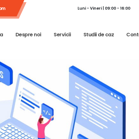
com
Luni - Vineri | 09:00 - 16:00
a
Despre noi
Servicii
Studii de caz
Cont