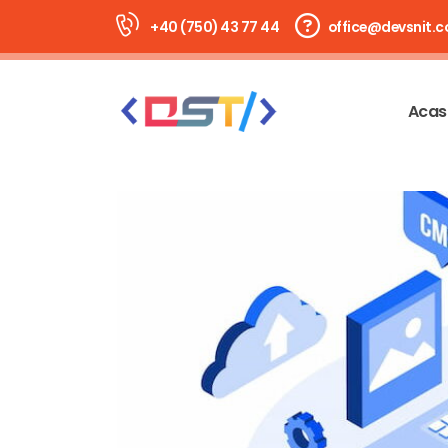
+40 (750) 43 77 44
office@devsnit.
Acas