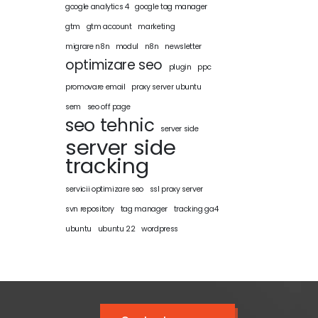
google analytics 4
google tag manager
gtm
gtm account
marketing
migrare n8n
modul
n8n
newsletter
optimizare seo
plugin
ppc
promovare email
proxy server ubuntu
sem
seo off page
seo tehnic
server side
server side
tracking
servicii optimizare seo
ssl proxy server
svn repository
tag manager
tracking ga4
ubuntu
ubuntu 22
wordpress