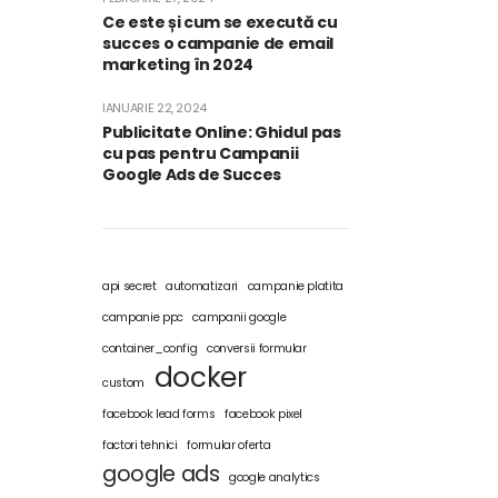
Ce este și cum se execută cu
succes o campanie de email
marketing în 2024
IANUARIE 22, 2024
Publicitate Online: Ghidul pas
cu pas pentru Campanii
Google Ads de Succes
api secret
automatizari
campanie platita
campanie ppc
campanii google
container_config
conversii formular
docker
custom
facebook lead forms
facebook pixel
factori tehnici
formular oferta
google ads
google analytics