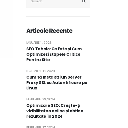
Articole Recente
IANUARIE 11, 2026
SEO Tehnic: Ce Este și Cum
Optimizezi Etapele Critice
Pentru Site
NOIEMBRIE 13, 2024
Cum să Instalezi un Server
Proxy SSL cu Autentificare pe
Linux
FEBRUARIE 29, 2024
Optimizare SEO: Crește-ți
vizibilitatea online și obține
rezultate în 2024
FEBRUARIE 27, 2024