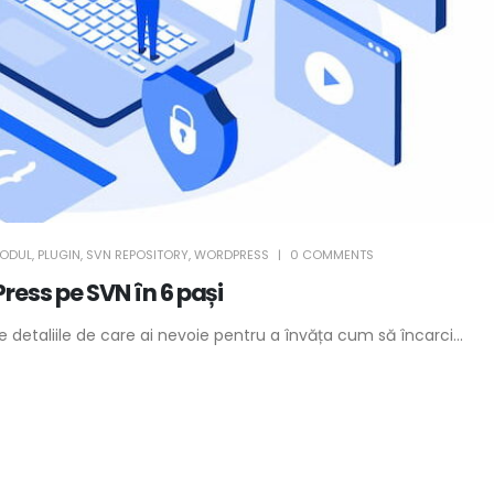
ODUL
,
PLUGIN
,
SVN REPOSITORY
,
WORDPRESS
0 COMMENTS
ress pe SVN în 6 pași
e detaliile de care ai nevoie pentru a învăța cum să încarci...