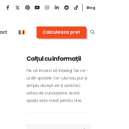
Blog
act
Calculeaza pret
Colțul cu informații
Fie că încerci să înțelegi 'de ce'-
ul din spatele 'ce'-ului sau pur și
simplu dorești să-ți satisfaci
setea de cunoaștere, acest
spațiu este creat pentru tine.