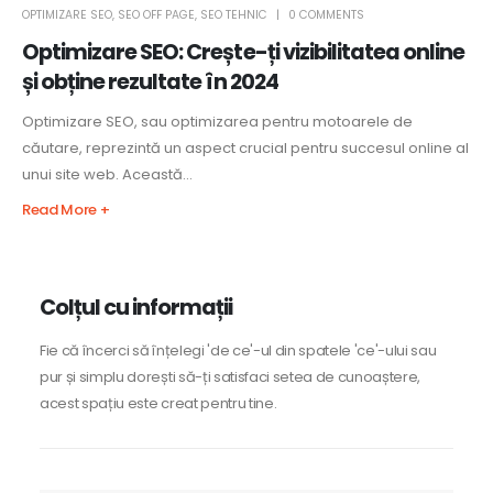
OPTIMIZARE SEO
,
SEO OFF PAGE
,
SEO TEHNIC
0 COMMENTS
Optimizare SEO: Crește-ți vizibilitatea online
și obține rezultate în 2024
Optimizare SEO, sau optimizarea pentru motoarele de
căutare, reprezintă un aspect crucial pentru succesul online al
unui site web. Această...
Read More +
Colțul cu informații
Fie că încerci să înțelegi 'de ce'-ul din spatele 'ce'-ului sau
pur și simplu dorești să-ți satisfaci setea de cunoaștere,
acest spațiu este creat pentru tine.