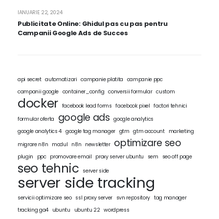
IANUARIE 22, 2024
Publicitate Online: Ghidul pas cu pas pentru
Campanii Google Ads de Succes
api secret
automatizari
campanie platita
campanie ppc
campanii google
container_config
conversii formular
custom
docker
facebook lead forms
facebook pixel
factori tehnici
google ads
formular oferta
google analytics
google analytics 4
google tag manager
gtm
gtm account
marketing
optimizare seo
migrare n8n
modul
n8n
newsletter
plugin
ppc
promovare email
proxy server ubuntu
sem
seo off page
seo tehnic
server side
server side tracking
servicii optimizare seo
ssl proxy server
svn repository
tag manager
tracking ga4
ubuntu
ubuntu 22
wordpress